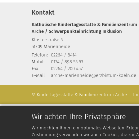
Kontakt
Katholische Kindertagesstätte & Familienzentrum
Arche / Schwerpunkteinrichtung Inklusion
Klosterstraße 5
51709
Marienheide
Telefon:
02264 / 8414
Mobil:
0174 / 898 55 53
Fax:
02264 / 200 457
E-Mail:
arche-marienheide@erzbistum-koeln.de
© Kindertagesstätte & Familienzentrum Arche
Im
Wir achten Ihre Privatsphäre
Wir möchten Ihnen ein optimales Webseiten-Erlebnis
Zustimmung verwenden wir auch Cookies, die zur An